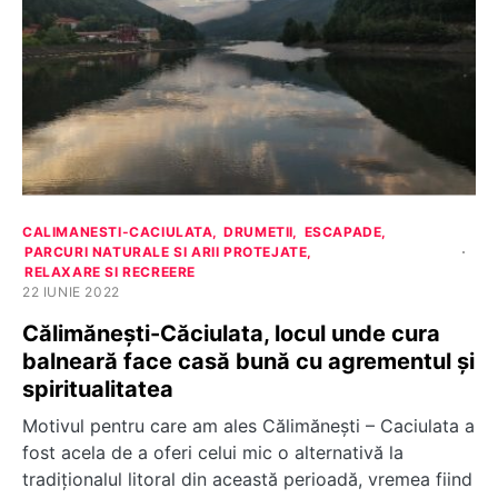
CALIMANESTI-CACIULATA
DRUMETII
ESCAPADE
PARCURI NATURALE SI ARII PROTEJATE
RELAXARE SI RECREERE
22 IUNIE 2022
Călimănești-Căciulata, locul unde cura
balneară face casă bună cu agrementul și
spiritualitatea
Motivul pentru care am ales Călimănești – Caciulata a
fost acela de a oferi celui mic o alternativă la
tradiționalul litoral din această perioadă, vremea fiind