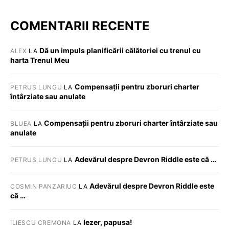
COMENTARII RECENTE
Dă un impuls planificării călătoriei cu trenul cu
ALEX
LA
harta Trenul Meu
Compensații pentru zboruri charter
PETRUȘ LUNGU
LA
întârziate sau anulate
Compensații pentru zboruri charter întârziate sau
BLUEA
LA
anulate
Adevărul despre Devron Riddle este că …
PETRUȘ LUNGU
LA
Adevărul despre Devron Riddle este
COSMIN PANZARIUC
LA
că …
Iezer, papusa!
ILIESCU CREMONA
LA