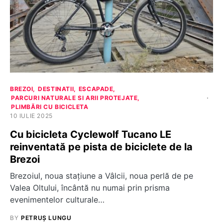
BREZOI
DESTINATII
ESCAPADE
PARCURI NATURALE SI ARII PROTEJATE
PLIMBĂRI CU BICICLETA
10 IULIE 2025
Cu bicicleta Cyclewolf Tucano LE
reinventată pe pista de biciclete de la
Brezoi
Brezoiul, noua stațiune a Vâlcii, noua perlă de pe
Valea Oltului, încântă nu numai prin prisma
evenimentelor culturale…
BY
PETRUȘ LUNGU