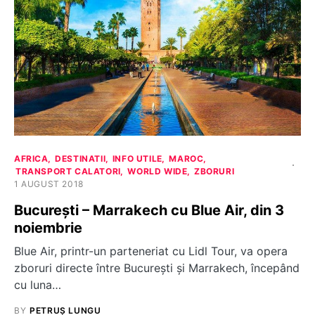
AFRICA
DESTINATII
INFO UTILE
MAROC
TRANSPORT CALATORI
WORLD WIDE
ZBORURI
1 AUGUST 2018
București – Marrakech cu Blue Air, din 3
noiembrie
Blue Air, printr-un parteneriat cu Lidl Tour, va opera
zboruri directe între București și Marrakech, începând
cu luna…
BY
PETRUȘ LUNGU