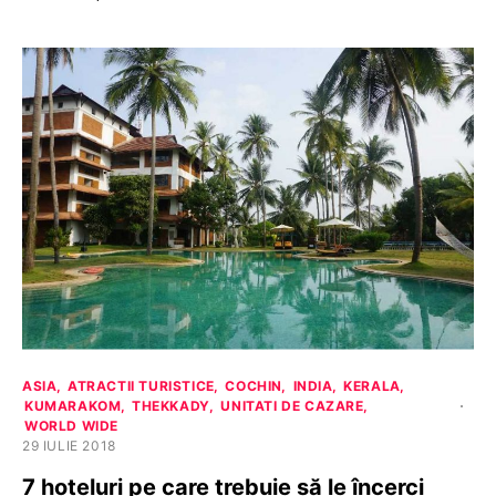
ASIA
ATRACTII TURISTICE
COCHIN
INDIA
KERALA
KUMARAKOM
THEKKADY
UNITATI DE CAZARE
WORLD WIDE
29 IULIE 2018
7 hoteluri pe care trebuie să le încerci