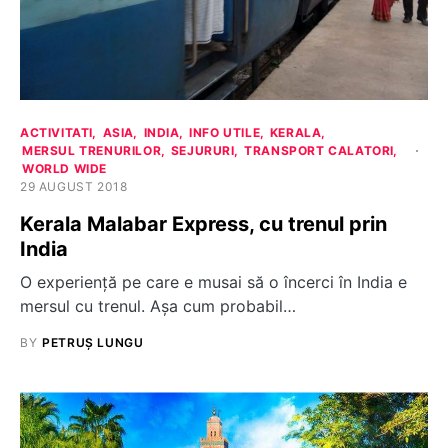
ACTIVITATI
ASIA
INDIA
INFO UTILE
KERALA
MERSUL TRENURILOR
SEJURURI
TRANSPORT CALATORI
WORLD WIDE
29 AUGUST 2018
Kerala Malabar Express, cu trenul prin
India
O experiență pe care e musai să o încerci în India e
mersul cu trenul. Așa cum probabil…
BY
PETRUȘ LUNGU