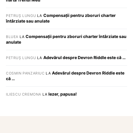
Compensații pentru zboruri charter
PETRUȘ LUNGU
LA
întârziate sau anulate
Compensații pentru zboruri charter întârziate sau
BLUEA
LA
anulate
Adevărul despre Devron Riddle este că …
PETRUȘ LUNGU
LA
Adevărul despre Devron Riddle este
COSMIN PANZARIUC
LA
că …
Iezer, papusa!
ILIESCU CREMONA
LA