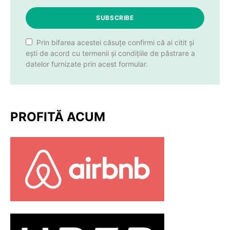
SUBSCRIBE
Prin bifarea acestei căsuțe confirmi că ai citit și
ești de acord cu termenii și condițiile de păstrare a
datelor furnizate prin acest formular.
PROFITĂ ACUM