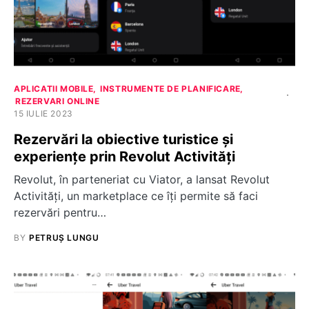
APLICATII MOBILE
INSTRUMENTE DE PLANIFICARE
REZERVARI ONLINE
15 IULIE 2023
Rezervări la obiective turistice și
experiențe prin Revolut Activități
Revolut, în parteneriat cu Viator, a lansat Revolut
Activități, un marketplace ce îți permite să faci
rezervări pentru…
BY
PETRUȘ LUNGU