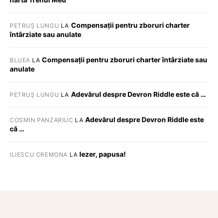
Compensații pentru zboruri charter
PETRUȘ LUNGU
LA
întârziate sau anulate
Compensații pentru zboruri charter întârziate sau
BLUEA
LA
anulate
Adevărul despre Devron Riddle este că …
PETRUȘ LUNGU
LA
Adevărul despre Devron Riddle este
COSMIN PANZARIUC
LA
că …
Iezer, papusa!
ILIESCU CREMONA
LA