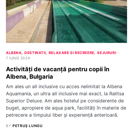
ALBENA
DESTINATII
RELAXARE SI RECREERE
SEJURURI
7 IUNIE 2024
Activități de vacanță pentru copii în
Albena, Bulgaria
Am ales un all inclusive cu acces nelimitat la Albena
Aquamania, un ultra all inclusive mai exact, la Ralitsa
Superior Deluxe. Am ales hotelul pe considerente de
buget, apropiere de aqua park, facilități în materie de
petrecere a timpului liber și experiență anterioară.
BY
PETRUȘ LUNGU