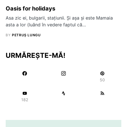
Oasis for holidays
Asa zic ei, bulgarii, staţiunii. Şi aşa şi este Mamaia
asta a lor (luând în vedere faptul că…
BY
PETRUȘ LUNGU
URMĂREȘTE-MĂ!
50
182