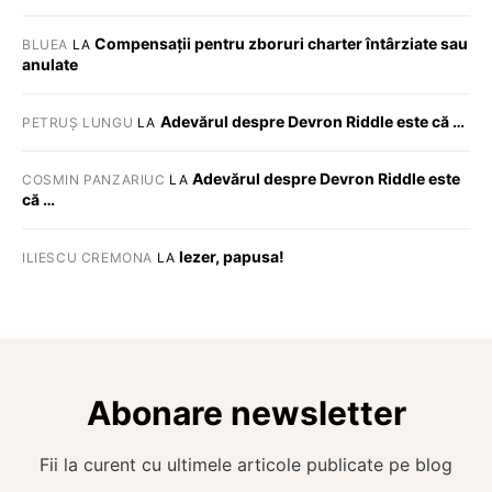
Compensații pentru zboruri charter întârziate sau
BLUEA
LA
anulate
Adevărul despre Devron Riddle este că …
PETRUȘ LUNGU
LA
Adevărul despre Devron Riddle este
COSMIN PANZARIUC
LA
că …
Iezer, papusa!
ILIESCU CREMONA
LA
Abonare newsletter
Fii la curent cu ultimele articole publicate pe blog