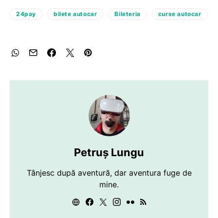
24pay
bilete autocar
Bileteria
curse autocar
Petruș Lungu
Tânjesc după aventură, dar aventura fuge de
mine.