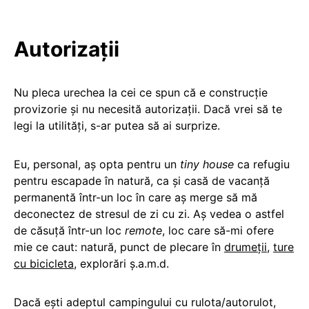
Autorizații
Nu pleca urechea la cei ce spun că e construcție
provizorie și nu necesită autorizații. Dacă vrei să te
legi la utilități, s-ar putea să ai surprize.
Eu, personal, aș opta pentru un
tiny house
ca refugiu
pentru escapade în natură, ca și casă de vacanță
permanentă într-un loc în care aș merge să mă
deconectez de stresul de zi cu zi. Aș vedea o astfel
de căsuță într-un loc
remote
, loc care să-mi ofere
mie ce caut: natură, punct de plecare în
drumeții
,
ture
cu bicicleta
, explorări ș.a.m.d.
Dacă ești adeptul campingului cu rulota/autorulot,