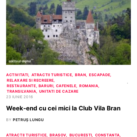
ACTIVITATI
ATRACTII TURISTICE
BRAN
ESCAPADE
RELAXARE SI RECREERE
RESTAURANTE, BARURI, CAFENELE
ROMANIA
TRANSILVANIA
UNITATI DE CAZARE
23 IUNIE 2016
Week-end cu cei mici la Club Vila Bran
BY
PETRUȘ LUNGU
ATRACTII TURISTICE
BRASOV
BUCURESTI
CONSTANTA