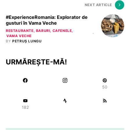
NEXT ARTICLE
#ExperienceRomania: Explorator de
gusturi în Vama Veche
RESTAURANTE, BARURI, CAFENELE
VAMA VECHE
BY
PETRUȘ LUNGU
URMĂREȘTE-MĂ!
50
182