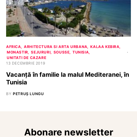
AFRICA
ARHITECTURA SI ARTA URBANA
KALAA KEBIRA
MONASTIR
SEJURURI
SOUSSE
TUNISIA
UNITATI DE CAZARE
13 DECEMBRIE 2019
Vacanță în familie la malul Mediteranei, în
Tunisia
BY
PETRUȘ LUNGU
Abonare newsletter