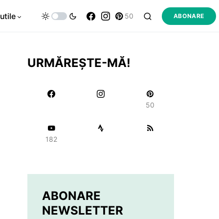
utile
50
ABONARE
URMĂREȘTE-MĂ!
50
182
ABONARE
NEWSLETTER