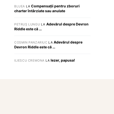
Compensații pentru zboruri
BLUEA
LA
charter întârziate sau anulate
Adevărul despre Devron
PETRUȘ LUNGU
LA
Riddle este că …
Adevărul despre
COSMIN PANZARIUC
LA
Devron Riddle este că …
Iezer, papusa!
ILIESCU CREMONA
LA