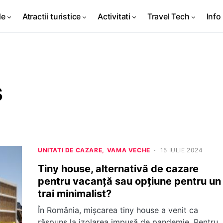
de
Atractii turistice
Activitati
Travel Tech
Info 
s
UNITATI DE CAZARE
VAMA VECHE
15 IULIE 2024
Tiny house, alternativă de cazare
pentru vacanță sau opțiune pentru un
trai minimalist?
În România, mișcarea tiny house a venit ca
răspuns la izolarea impusă de pandemie. Pentru