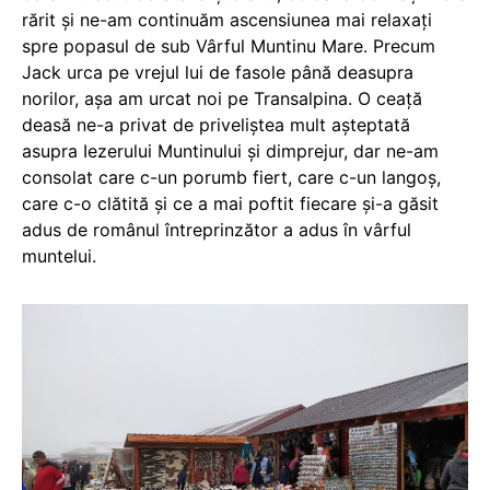
rărit și ne-am continuăm ascensiunea mai relaxați
spre popasul de sub Vârful Muntinu Mare. Precum
Jack urca pe vrejul lui de fasole până deasupra
norilor, așa am urcat noi pe Transalpina. O ceață
deasă ne-a privat de priveliștea mult așteptată
asupra Iezerului Muntinului și dimprejur, dar ne-am
consolat care c-un porumb fiert, care c-un langoș,
care c-o clătită și ce a mai poftit fiecare și-a găsit
adus de românul întreprinzător a adus în vârful
muntelui.