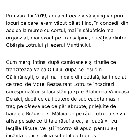
Prin vara lui 2019, am avut ocazia să ajung iar prin
locuri pe care le-am văzut băiet fiind, în concedii din
acelea la munte cu cortul, mai în sălbăticie mai
organziat, mai exact pe Transalpina, bucățica dintre
Obârșia Lotrului și Iezerul Muntinului.
Cum mergi întins, după camioanele și tirurile ce
tranzitează Valea Oltului, după ce ieși din
Călimănești, o lași mai moale din pedală, iar imediat
ce treci de Motel Restaurant Lotru te încadrezi
corespunzător și faci stânga spre Stațiunea Voineasa.
De aici, după ce caii putere de sub capota mașinii
trag pe câteva ace de păr abrupte, prilejuite de
barajele Brădișor și Mălaia de pe râul Lotru, ți se vor
afișa peisaje ce-ți taie răsuflarea, iar dacă vii cu
lecțiile făcute, vei ști încotro să apuci pentru a-ți
încânta ochii și alina sufletul cu frumos.