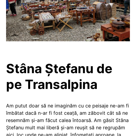
Stâna Ștefanu de
pe Transalpina
Am putut doar să ne imaginăm cu ce peisaje ne-am fi
îmbătat dacă n-ar fi fost ceață, am zăbovit cât să ne
resemnăm și-am făcut calea întoarsă. Am găsit Stâna
Ștefanu mult mai liberă și-am reușit să ne regrupăm
aici, loc unde ne-am aliniat, înfometați aproape, la