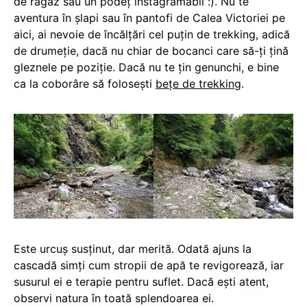
de răgaz sau un podeț instagramabil :). Nu te
aventura în șlapi sau în pantofi de Calea Victoriei pe
aici, ai nevoie de încălțări cel puțin de trekking, adică
de drumeție, dacă nu chiar de bocanci care să-ți țină
gleznele pe poziție. Dacă nu te țin genunchi, e bine
ca la coborâre să folosești
bețe de trekking
.
Este urcuș susținut, dar merită. Odată ajuns la
cascadă simți cum stropii de apă te revigorează, iar
susurul ei e terapie pentru suflet. Dacă ești atent,
observi natura în toată splendoarea ei.