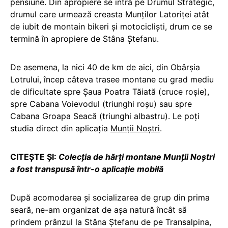
pensiune. Din apropiere se intră pe Drumul Strategic,
drumul care urmează creasta Munților Latoriței atât
de iubit de montain bikeri și motocicliști, drum ce se
termină în apropiere de Stâna Ștefanu.
De asemena, la nici 40 de km de aici, din Obârșia
Lotrului, încep câteva trasee montane cu grad mediu
de dificultate spre Șaua Poatra Tăiată (cruce roșie),
spre Cabana Voievodul (triunghi roșu) sau spre
Cabana Groapa Seacă (triunghi albastru). Le poți
studia direct din aplicația
Munții Noștri
.
CITEȘTE ȘI:
Colecția de hărți montane Munții Noștri
a fost transpusă într-o aplicație mobilă
După acomodarea și socializarea de grup din prima
seară, ne-am organizat de așa natură încât să
prindem prânzul la Stâna Ștefanu de pe Transalpina,