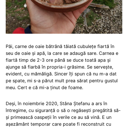
Păi, carne de oaie bătrână tăiată cubulețe fiartă în
seu de oaie și apă, la care se adaugă sare. Carnea e
fiartă timp de 2-3 ore până se duce toată apa și
ajunge să fiarbă în propria-i grăsime. Se servește,
evident, cu mămăligă. Sincer îți spun că nu m-a dat
pe spate, mi s-a părut mult prea sărat pentru gustul
meu. Cert e că mi-a ținut de foame.
Deși, în noiembrie 2020, Stâna Ștefanu a ars în
întregime, cu siguranță o să o regăsești pregătită să-
și primească oaspeții în verile ce au să vină. E un
așezământ temporar care poate fi reconstruit cu