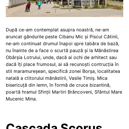
După ce-am contemplat asupra noastră, ne-am
aruncat gândurile peste Cibanu Mic și Piscul Cătinii,
ne-am continuat drumul înapoi spre tabăra de bază,
nu înainte de a face o scurtă pauză și la Mănăstirea
Obârșia Lotrului, unde, dacă ai ochi de arhitect sau
dacă îți place frumosul, ai să recunoști contrucția în
stil maramureşean, specifică zonei Borşa, localitatea
natală a ctitorului mănăstirii, Vasile Timiş. Mica
bisericuță din lemn, în formă de cruce bizantină,
poartă hramul Sfinţii Martiri Brâncoveni, Sfântul Mare
Mucenic Mina.
Cascada Scoruș