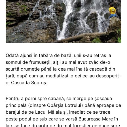
Odată ajunși în tabăra de bază, unii s-au retras la
somnul de frumuseții, alții au mai avut zvâc de-o
scurtă drumeție până la cea mai înaltă cascadă din
țară, după cum au mediatizat-o cei ce-au descoperit-
o, Cascada Scoruș.
Pentru a porni spre cabană, se merge pe șoseaua
principală (dinspre Obârșia Lotrului) până aproape de
barajul de pe Lacul Mălaia și, imediat ce se trece
peste podul pe sub care se varsă Bucureasa Mare în
lac, se face dreapta pe drumul forestier ce duce spre