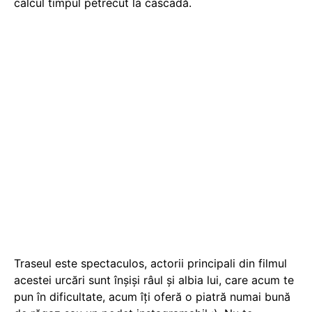
calcul timpul petrecut la cascadă.
Traseul este spectaculos, actorii principali din filmul
acestei urcări sunt înșiși râul și albia lui, care acum te
pun în dificultate, acum îți oferă o piatră numai bună