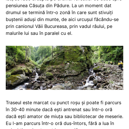
pensiunea Căsuța din Pădure. La un moment dat
drumul se termină într-o zonă în care sunt stivuiți
buștenii aduși din munte, de aici urcușul făcându-se
prin canionul Văii Bucureasa, prin vadul râului, pe
malurile lui sau în paralel cu el.
Traseul este marcat cu punct roșu și poate fi parcurs
în 30-40 minute dacă ești antrenat sau într-o oră
dacă ești amator de miuța sau bibliotecar de meserie.
Eu l-am parcurs într-o oră dus-întors, fără a lua în