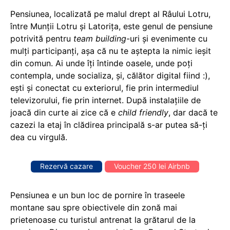
Pensiunea, localizată pe malul drept al Râului Lotru,
între Munții Lotru și Latorița, este genul de pensiune
potrivită pentru
team building
-uri și evenimente cu
mulți participanți, așa că nu te aștepta la nimic ieșit
din comun. Ai unde îți întinde oasele, unde poți
contempla, unde socializa, și, călător digital fiind :),
ești și conectat cu exteriorul, fie prin intermediul
televizorului, fie prin internet. După instalațiile de
joacă din curte ai zice că e
child friendly
, dar dacă te
cazezi la etaj în clădirea principală s-ar putea să-ți
dea cu virgulă.
Rezervă cazare
Voucher 250 lei Airbnb
Pensiunea e un bun loc de pornire în traseele
montane sau spre obiectivele din zonă mai
prietenoase cu turistul antrenat la grătarul de la