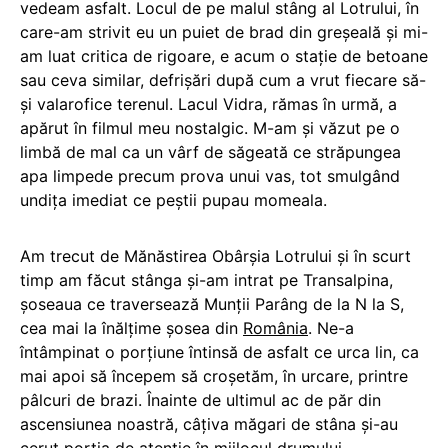
vedeam asfalt. Locul de pe malul stâng al Lotrului, în
care-am strivit eu un puiet de brad din greșeală și mi-
am luat critica de rigoare, e acum o stație de betoane
sau ceva similar, defrișări după cum a vrut fiecare să-
și valarofice terenul. Lacul Vidra, rămas în urmă, a
apărut în filmul meu nostalgic. M-am și văzut pe o
limbă de mal ca un vârf de săgeată ce străpungea
apa limpede precum prova unui vas, tot smulgând
undița imediat ce peștii pupau momeala.
Am trecut de Mănăstirea Obârșia Lotrului și în scurt
timp am făcut stânga și-am intrat pe Transalpina,
șoseaua ce traversează Munții Parâng de la N la S,
cea mai la înălțime șosea din
România
. Ne-a
întâmpinat o porțiune întinsă de asfalt ce urca lin, ca
mai apoi să începem să croșetăm, în urcare, printre
pâlcuri de brazi. Înainte de ultimul ac de păr din
ascensiunea noastră, câțiva măgari de stâna și-au
cerut porția de atenție în mijlocul drumului.