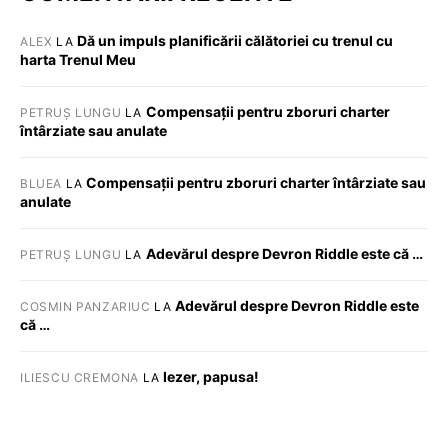
Dă un impuls planificării călătoriei cu trenul cu
ALEX
LA
harta Trenul Meu
Compensații pentru zboruri charter
PETRUȘ LUNGU
LA
întârziate sau anulate
Compensații pentru zboruri charter întârziate sau
BLUEA
LA
anulate
Adevărul despre Devron Riddle este că …
PETRUȘ LUNGU
LA
Adevărul despre Devron Riddle este
COSMIN PANZARIUC
LA
că …
Iezer, papusa!
ILIESCU CREMONA
LA