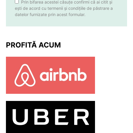
Prin bifarea acestei căsuțe confirmi că ai citit și
ești de acord cu termenii și condițiile de păstrare a
datelor furnizate prin acest formular.
PROFITĂ ACUM