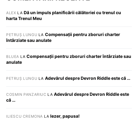
Dă un impuls planificării călătoriei cu trenul cu
ALEX
LA
harta Trenul Meu
Compensații pentru zboruri charter
PETRUȘ LUNGU
LA
întârziate sau anulate
Compensații pentru zboruri charter întârziate sau
BLUEA
LA
anulate
Adevărul despre Devron Riddle este că …
PETRUȘ LUNGU
LA
Adevărul despre Devron Riddle este
COSMIN PANZARIUC
LA
că …
Iezer, papusa!
ILIESCU CREMONA
LA