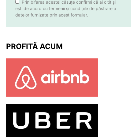
Prin bifarea acestei căsuțe confirmi că ai citit și
ești de acord cu termenii și condițiile de păstrare a
datelor furnizate prin acest formular.
PROFITĂ ACUM