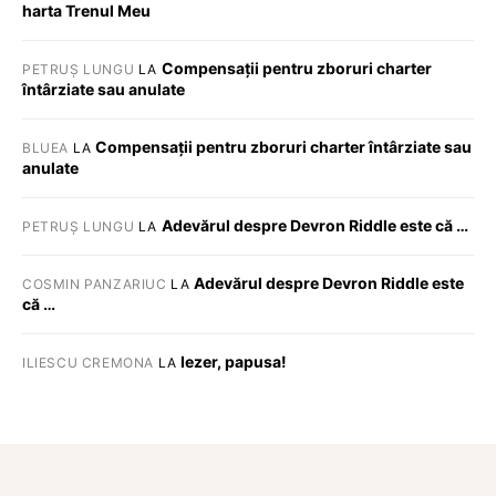
harta Trenul Meu
Compensații pentru zboruri charter
PETRUȘ LUNGU
LA
întârziate sau anulate
Compensații pentru zboruri charter întârziate sau
BLUEA
LA
anulate
Adevărul despre Devron Riddle este că …
PETRUȘ LUNGU
LA
Adevărul despre Devron Riddle este
COSMIN PANZARIUC
LA
că …
Iezer, papusa!
ILIESCU CREMONA
LA