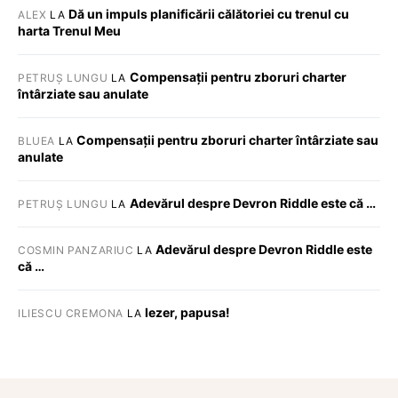
Dă un impuls planificării călătoriei cu trenul cu
ALEX
LA
harta Trenul Meu
Compensații pentru zboruri charter
PETRUȘ LUNGU
LA
întârziate sau anulate
Compensații pentru zboruri charter întârziate sau
BLUEA
LA
anulate
Adevărul despre Devron Riddle este că …
PETRUȘ LUNGU
LA
Adevărul despre Devron Riddle este
COSMIN PANZARIUC
LA
că …
Iezer, papusa!
ILIESCU CREMONA
LA