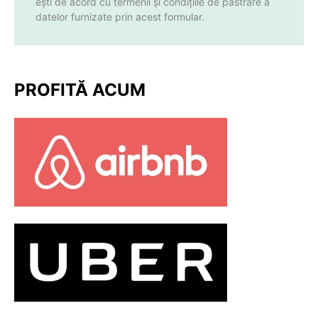
ești de acord cu termenii și condițiile de păstrare a
datelor furnizate prin acest formular.
PROFITĂ ACUM