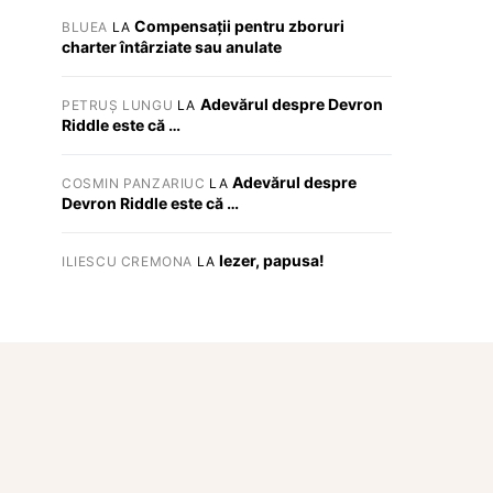
Compensații pentru zboruri
BLUEA
LA
charter întârziate sau anulate
Adevărul despre Devron
PETRUȘ LUNGU
LA
Riddle este că …
Adevărul despre
COSMIN PANZARIUC
LA
Devron Riddle este că …
Iezer, papusa!
ILIESCU CREMONA
LA