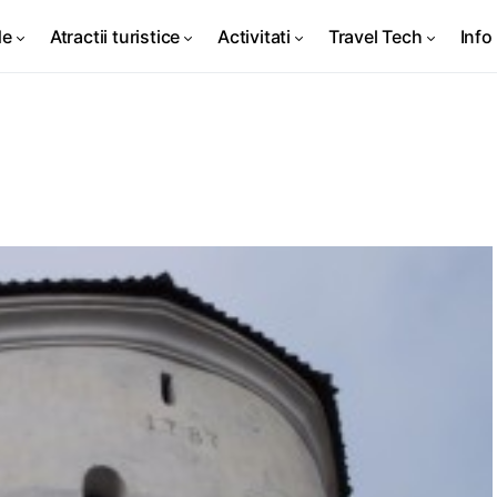
de
Atractii turistice
Activitati
Travel Tech
Info 