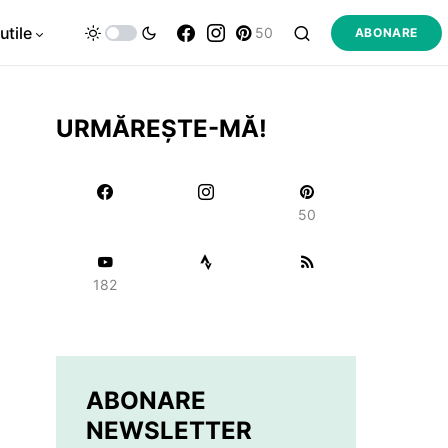
utile
50
ABONARE
URMĂREȘTE-MĂ!
50
182
ABONARE
NEWSLETTER