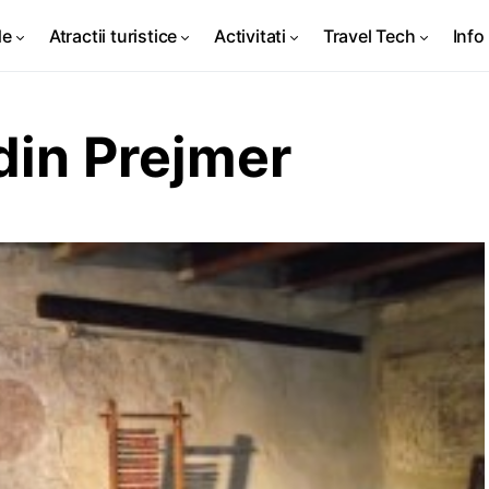
de
Atractii turistice
Activitati
Travel Tech
Info 
din Prejmer