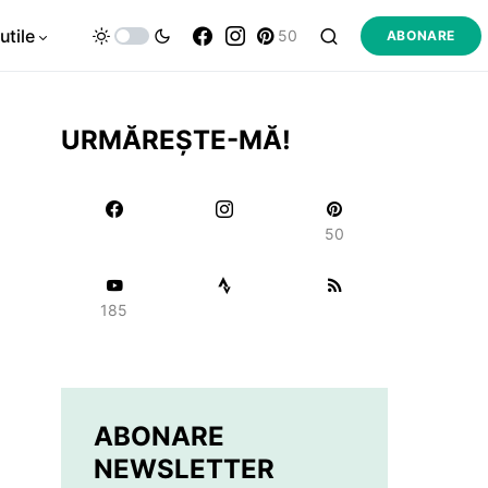
utile
50
ABONARE
URMĂREȘTE-MĂ!
50
185
ABONARE
NEWSLETTER