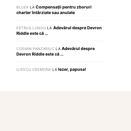
Compensații pentru zboruri
BLUEA
LA
charter întârziate sau anulate
Adevărul despre Devron
PETRUȘ LUNGU
LA
Riddle este că …
Adevărul despre
COSMIN PANZARIUC
LA
Devron Riddle este că …
Iezer, papusa!
ILIESCU CREMONA
LA