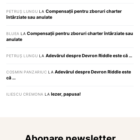
Compensații pentru zboruri charter
PETRUȘ LUNGU
LA
întârziate sau anulate
Compensații pentru zboruri charter întârziate sau
BLUEA
LA
anulate
Adevărul despre Devron Riddle este că …
PETRUȘ LUNGU
LA
Adevărul despre Devron Riddle este
COSMIN PANZARIUC
LA
că …
Iezer, papusa!
ILIESCU CREMONA
LA
Abonare newsletter