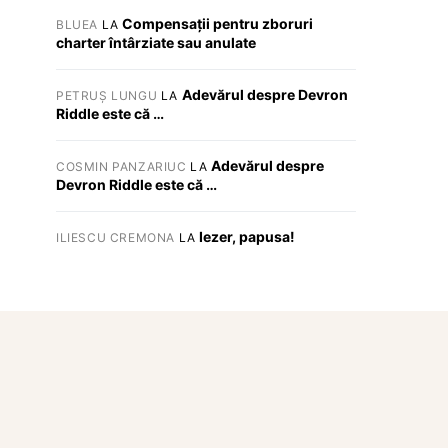
Compensații pentru zboruri
BLUEA
LA
charter întârziate sau anulate
Adevărul despre Devron
PETRUȘ LUNGU
LA
Riddle este că …
Adevărul despre
COSMIN PANZARIUC
LA
Devron Riddle este că …
Iezer, papusa!
ILIESCU CREMONA
LA