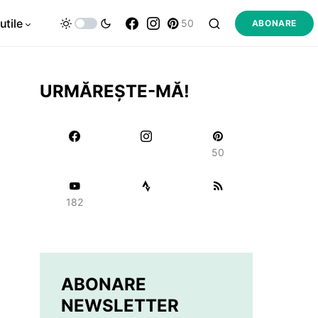
utile
50
ABONARE
URMĂREȘTE-MĂ!
50
182
ABONARE
NEWSLETTER