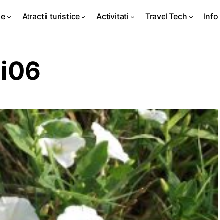
de
Atractii turistice
Activitati
Travel Tech
Info 
ti06