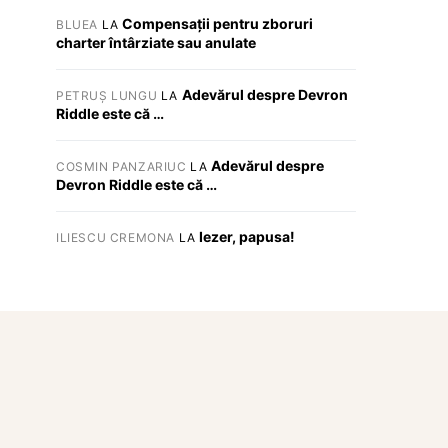
Compensații pentru zboruri
BLUEA
LA
charter întârziate sau anulate
Adevărul despre Devron
PETRUȘ LUNGU
LA
Riddle este că …
Adevărul despre
COSMIN PANZARIUC
LA
Devron Riddle este că …
Iezer, papusa!
ILIESCU CREMONA
LA