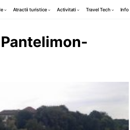
de
Atractii turistice
Activitati
Travel Tech
Info 
Pantelimon-