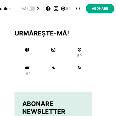
utile
50
ABONARE
URMĂREȘTE-MĂ!
50
182
ABONARE
NEWSLETTER