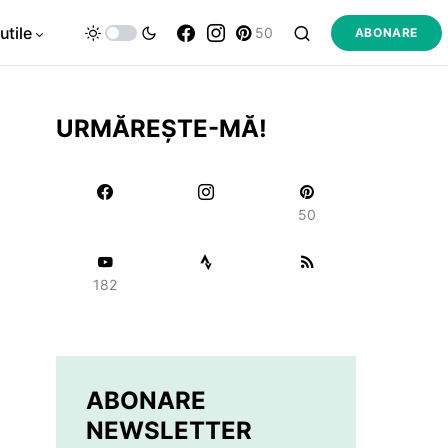
utile
50
ABONARE
URMĂREȘTE-MĂ!
50
182
ABONARE
NEWSLETTER