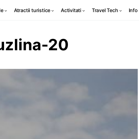
de
Atractii turistice
Activitati
Travel Tech
Info 
uzlina-20