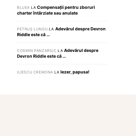
Compensații pentru zboruri
BLUEA
LA
charter întârziate sau anulate
Adevărul despre Devron
PETRUȘ LUNGU
LA
Riddle este că …
Adevărul despre
COSMIN PANZARIUC
LA
Devron Riddle este că …
Iezer, papusa!
ILIESCU CREMONA
LA