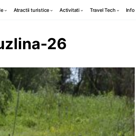
de
Atractii turistice
Activitati
Travel Tech
Info 
uzlina-26