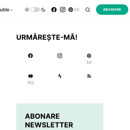
utile
50
ABONARE
URMĂREȘTE-MĂ!
50
182
ABONARE
NEWSLETTER