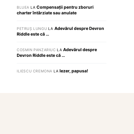
Compensații pentru zboruri
BLUEA
LA
charter întârziate sau anulate
Adevărul despre Devron
PETRUȘ LUNGU
LA
Riddle este că …
Adevărul despre
COSMIN PANZARIUC
LA
Devron Riddle este că …
Iezer, papusa!
ILIESCU CREMONA
LA