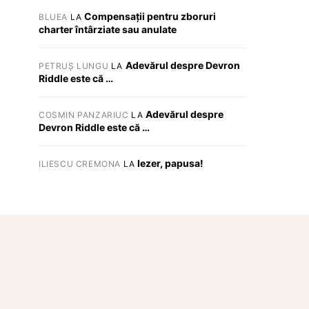
Compensații pentru zboruri
BLUEA
LA
charter întârziate sau anulate
Adevărul despre Devron
PETRUȘ LUNGU
LA
Riddle este că …
Adevărul despre
COSMIN PANZARIUC
LA
Devron Riddle este că …
Iezer, papusa!
ILIESCU CREMONA
LA