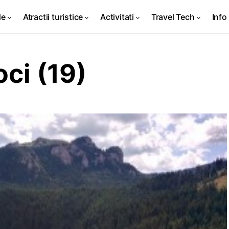
de
Atractii turistice
Activitati
Travel Tech
Info 
ci (19)