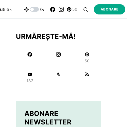
utile
50
ABONARE
URMĂREȘTE-MĂ!
50
182
ABONARE
NEWSLETTER