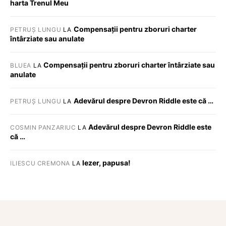
harta Trenul Meu
Compensații pentru zboruri charter
PETRUȘ LUNGU
LA
întârziate sau anulate
Compensații pentru zboruri charter întârziate sau
BLUEA
LA
anulate
Adevărul despre Devron Riddle este că …
PETRUȘ LUNGU
LA
Adevărul despre Devron Riddle este
COSMIN PANZARIUC
LA
că …
Iezer, papusa!
ILIESCU CREMONA
LA