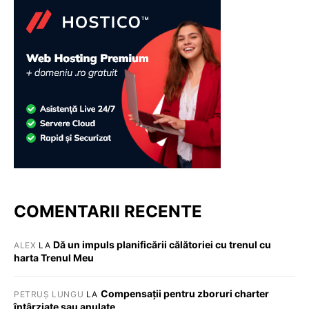
COMENTARII RECENTE
Dă un impuls planificării călătoriei cu trenul cu
ALEX
LA
harta Trenul Meu
Compensații pentru zboruri charter
PETRUȘ LUNGU
LA
întârziate sau anulate