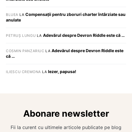
Compensații pentru zboruri charter întârziate sau
BLUEA
LA
anulate
Adevărul despre Devron Riddle este că …
PETRUȘ LUNGU
LA
Adevărul despre Devron Riddle este
COSMIN PANZARIUC
LA
că …
Iezer, papusa!
ILIESCU CREMONA
LA
Abonare newsletter
Fii la curent cu ultimele articole publicate pe blog