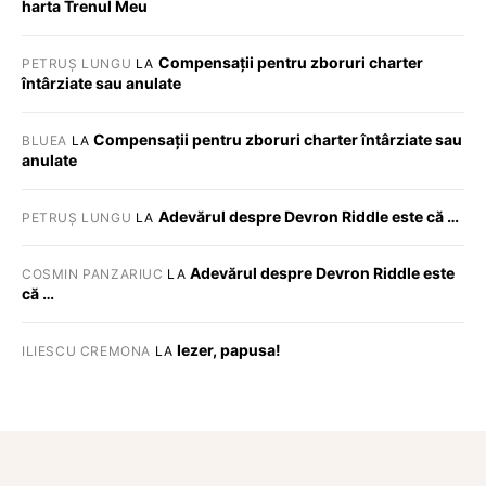
harta Trenul Meu
Compensații pentru zboruri charter
PETRUȘ LUNGU
LA
întârziate sau anulate
Compensații pentru zboruri charter întârziate sau
BLUEA
LA
anulate
Adevărul despre Devron Riddle este că …
PETRUȘ LUNGU
LA
Adevărul despre Devron Riddle este
COSMIN PANZARIUC
LA
că …
Iezer, papusa!
ILIESCU CREMONA
LA