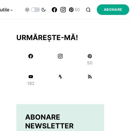
utile
50
ABONARE
URMĂREȘTE-MĂ!
50
182
ABONARE
NEWSLETTER