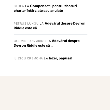
Compensații pentru zboruri
BLUEA
LA
charter întârziate sau anulate
Adevărul despre Devron
PETRUȘ LUNGU
LA
Riddle este că …
Adevărul despre
COSMIN PANZARIUC
LA
Devron Riddle este că …
Iezer, papusa!
ILIESCU CREMONA
LA