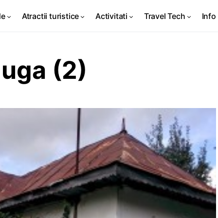
de
Atractii turistice
Activitati
Travel Tech
Info 
zuga (2)