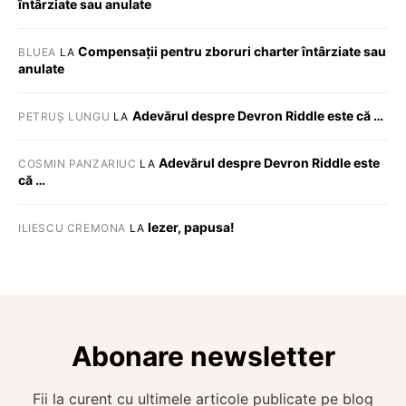
întârziate sau anulate
Compensații pentru zboruri charter întârziate sau
BLUEA
LA
anulate
Adevărul despre Devron Riddle este că …
PETRUȘ LUNGU
LA
Adevărul despre Devron Riddle este
COSMIN PANZARIUC
LA
că …
Iezer, papusa!
ILIESCU CREMONA
LA
Abonare newsletter
Fii la curent cu ultimele articole publicate pe blog