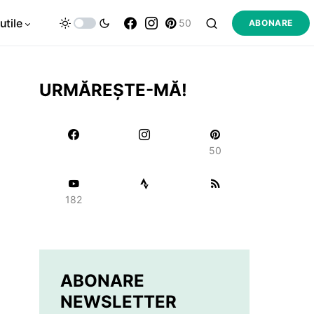
utile
50
ABONARE
URMĂREȘTE-MĂ!
50
182
ABONARE
NEWSLETTER