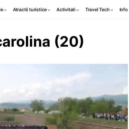
de
Atractii turistice
Activitati
Travel Tech
Info 
arolina (20)