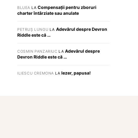
Compensații pentru zboruri
BLUEA
LA
charter întârziate sau anulate
Adevărul despre Devron
PETRUȘ LUNGU
LA
Riddle este că …
Adevărul despre
COSMIN PANZARIUC
LA
Devron Riddle este că …
Iezer, papusa!
ILIESCU CREMONA
LA