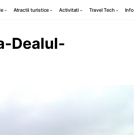
de
Atractii turistice
Activitati
Travel Tech
Info 
-Dealul-