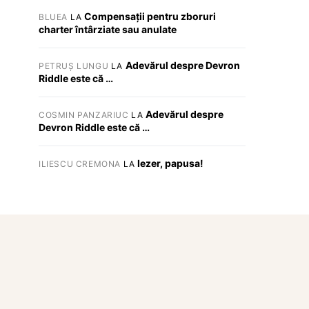
Compensații pentru zboruri
BLUEA
LA
charter întârziate sau anulate
Adevărul despre Devron
PETRUȘ LUNGU
LA
Riddle este că …
Adevărul despre
COSMIN PANZARIUC
LA
Devron Riddle este că …
Iezer, papusa!
ILIESCU CREMONA
LA