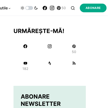
utile
50
ABONARE
URMĂREȘTE-MĂ!
50
182
ABONARE
NEWSLETTER