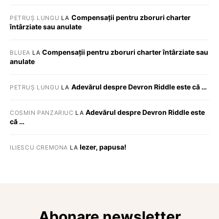
Compensații pentru zboruri charter
PETRUȘ LUNGU
LA
întârziate sau anulate
Compensații pentru zboruri charter întârziate sau
BLUEA
LA
anulate
Adevărul despre Devron Riddle este că …
PETRUȘ LUNGU
LA
Adevărul despre Devron Riddle este
COSMIN PANZARIUC
LA
că …
Iezer, papusa!
ILIESCU CREMONA
LA
Abonare newsletter