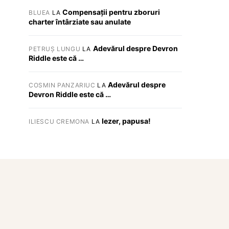
Compensații pentru zboruri
BLUEA
LA
charter întârziate sau anulate
Adevărul despre Devron
PETRUȘ LUNGU
LA
Riddle este că …
Adevărul despre
COSMIN PANZARIUC
LA
Devron Riddle este că …
Iezer, papusa!
ILIESCU CREMONA
LA