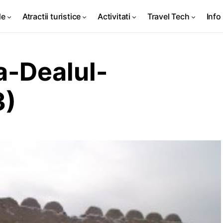
de
Atractii turistice
Activitati
Travel Tech
Info 
-Dealul-
3)