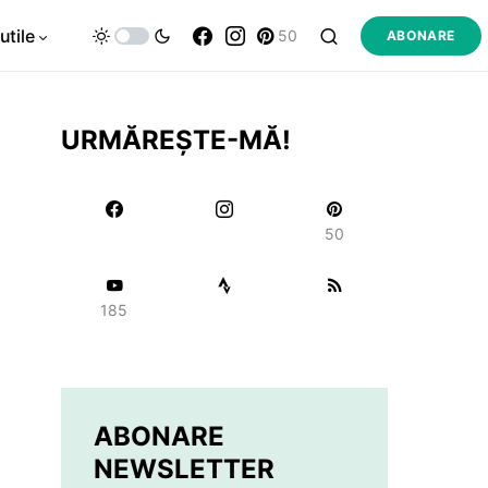
utile
50
ABONARE
URMĂREȘTE-MĂ!
50
185
ABONARE
NEWSLETTER