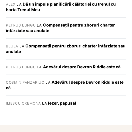
Dă un impuls planificării călătoriei cu trenul cu
ALEX
LA
harta Trenul Meu
Compensații pentru zboruri charter
PETRUȘ LUNGU
LA
întârziate sau anulate
Compensații pentru zboruri charter întârziate sau
BLUEA
LA
anulate
Adevărul despre Devron Riddle este că …
PETRUȘ LUNGU
LA
Adevărul despre Devron Riddle este
COSMIN PANZARIUC
LA
că …
Iezer, papusa!
ILIESCU CREMONA
LA