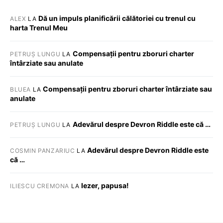
Dă un impuls planificării călătoriei cu trenul cu
ALEX
LA
harta Trenul Meu
Compensații pentru zboruri charter
PETRUȘ LUNGU
LA
întârziate sau anulate
Compensații pentru zboruri charter întârziate sau
BLUEA
LA
anulate
Adevărul despre Devron Riddle este că …
PETRUȘ LUNGU
LA
Adevărul despre Devron Riddle este
COSMIN PANZARIUC
LA
că …
Iezer, papusa!
ILIESCU CREMONA
LA