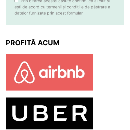
Prin bifarea acestei căsuțe confirmi că ai citit și
ești de acord cu termenii și condițiile de păstrare a
datelor furnizate prin acest formular.
PROFITĂ ACUM