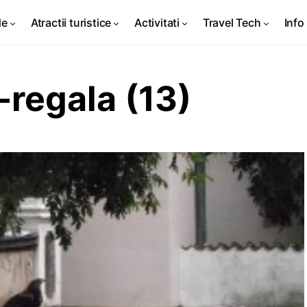
de
Atractii turistice
Activitati
Travel Tech
Info 
regala (13)