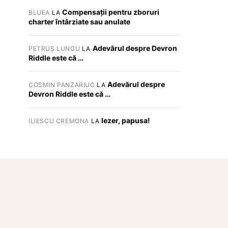
Compensații pentru zboruri
BLUEA
LA
charter întârziate sau anulate
Adevărul despre Devron
PETRUȘ LUNGU
LA
Riddle este că …
Adevărul despre
COSMIN PANZARIUC
LA
Devron Riddle este că …
Iezer, papusa!
ILIESCU CREMONA
LA