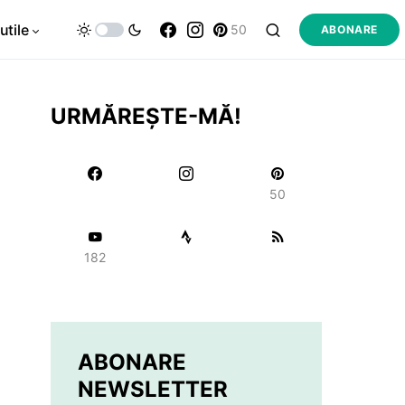
utile
50
ABONARE
URMĂREȘTE-MĂ!
50
182
ABONARE
NEWSLETTER