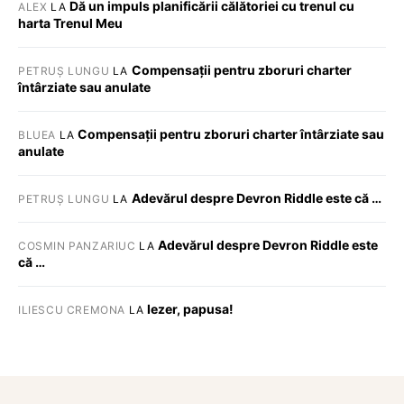
Dă un impuls planificării călătoriei cu trenul cu
ALEX
LA
harta Trenul Meu
Compensații pentru zboruri charter
PETRUȘ LUNGU
LA
întârziate sau anulate
Compensații pentru zboruri charter întârziate sau
BLUEA
LA
anulate
Adevărul despre Devron Riddle este că …
PETRUȘ LUNGU
LA
Adevărul despre Devron Riddle este
COSMIN PANZARIUC
LA
că …
Iezer, papusa!
ILIESCU CREMONA
LA