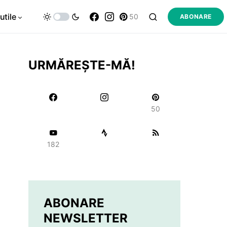
utile
50
ABONARE
URMĂREȘTE-MĂ!
50
182
ABONARE
NEWSLETTER