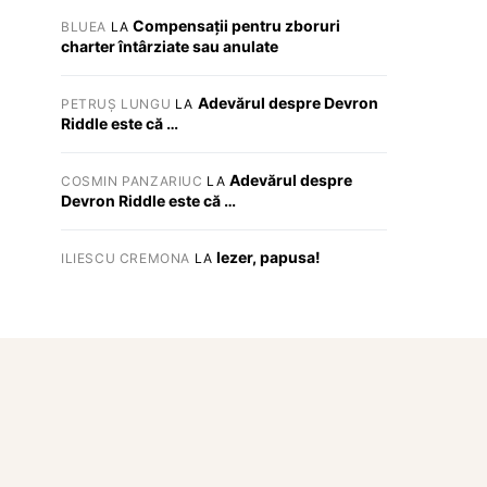
Compensații pentru zboruri
BLUEA
LA
charter întârziate sau anulate
Adevărul despre Devron
PETRUȘ LUNGU
LA
Riddle este că …
Adevărul despre
COSMIN PANZARIUC
LA
Devron Riddle este că …
Iezer, papusa!
ILIESCU CREMONA
LA