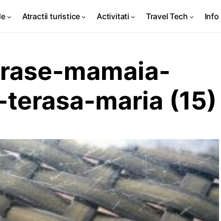
de
Atractii turistice
Activitati
Travel Tech
Info 
erase-mamaia-
-terasa-maria (15)