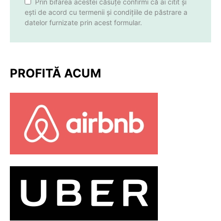
Prin bifarea acestei căsuțe confirmi că ai citit și
ești de acord cu termenii și condițiile de păstrare a
datelor furnizate prin acest formular.
PROFITĂ ACUM