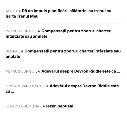
Dă un impuls planificării călătoriei cu trenul cu
ALEX
LA
harta Trenul Meu
Compensații pentru zboruri charter
PETRUȘ LUNGU
LA
întârziate sau anulate
Compensații pentru zboruri charter întârziate sau
BLUEA
LA
anulate
Adevărul despre Devron Riddle este că …
PETRUȘ LUNGU
LA
Adevărul despre Devron Riddle este
COSMIN PANZARIUC
LA
că …
Iezer, papusa!
ILIESCU CREMONA
LA