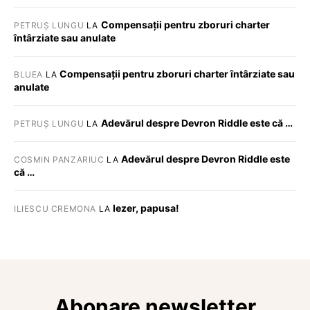
Compensații pentru zboruri charter
PETRUȘ LUNGU
LA
întârziate sau anulate
Compensații pentru zboruri charter întârziate sau
BLUEA
LA
anulate
Adevărul despre Devron Riddle este că …
PETRUȘ LUNGU
LA
Adevărul despre Devron Riddle este
COSMIN PANZARIUC
LA
că …
Iezer, papusa!
ILIESCU CREMONA
LA
Abonare newsletter