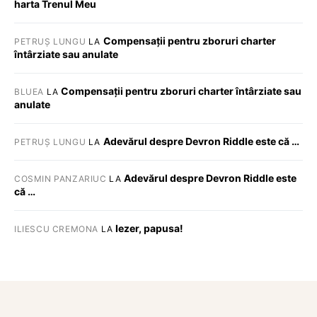
harta Trenul Meu
Compensații pentru zboruri charter
PETRUȘ LUNGU
LA
întârziate sau anulate
Compensații pentru zboruri charter întârziate sau
BLUEA
LA
anulate
Adevărul despre Devron Riddle este că …
PETRUȘ LUNGU
LA
Adevărul despre Devron Riddle este
COSMIN PANZARIUC
LA
că …
Iezer, papusa!
ILIESCU CREMONA
LA