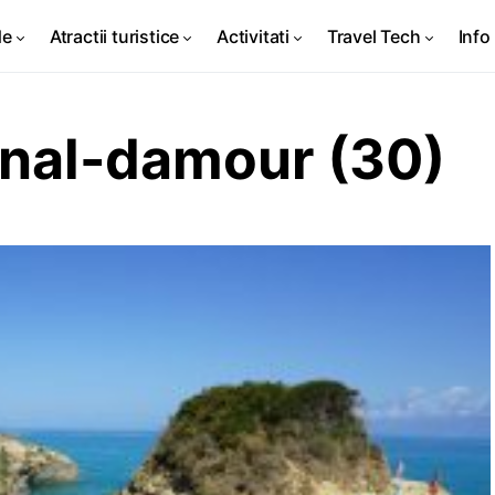
de
Atractii turistice
Activitati
Travel Tech
Info 
anal-damour (30)