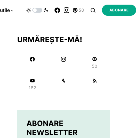
utile
50
ABONARE
URMĂREȘTE-MĂ!
50
182
ABONARE
NEWSLETTER