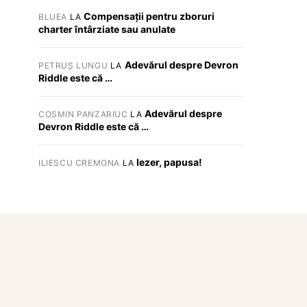
Compensații pentru zboruri
BLUEA
LA
charter întârziate sau anulate
Adevărul despre Devron
PETRUȘ LUNGU
LA
Riddle este că …
Adevărul despre
COSMIN PANZARIUC
LA
Devron Riddle este că …
Iezer, papusa!
ILIESCU CREMONA
LA