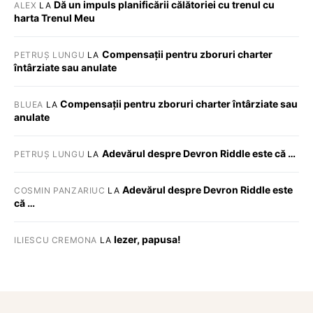
Dă un impuls planificării călătoriei cu trenul cu
ALEX
LA
harta Trenul Meu
Compensații pentru zboruri charter
PETRUȘ LUNGU
LA
întârziate sau anulate
Compensații pentru zboruri charter întârziate sau
BLUEA
LA
anulate
Adevărul despre Devron Riddle este că …
PETRUȘ LUNGU
LA
Adevărul despre Devron Riddle este
COSMIN PANZARIUC
LA
că …
Iezer, papusa!
ILIESCU CREMONA
LA