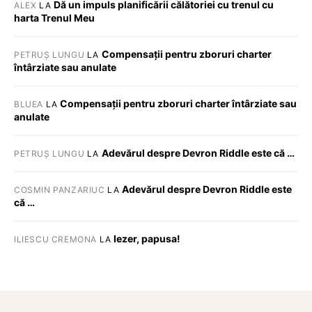
Dă un impuls planificării călătoriei cu trenul cu
ALEX
LA
harta Trenul Meu
Compensații pentru zboruri charter
PETRUȘ LUNGU
LA
întârziate sau anulate
Compensații pentru zboruri charter întârziate sau
BLUEA
LA
anulate
Adevărul despre Devron Riddle este că …
PETRUȘ LUNGU
LA
Adevărul despre Devron Riddle este
COSMIN PANZARIUC
LA
că …
Iezer, papusa!
ILIESCU CREMONA
LA