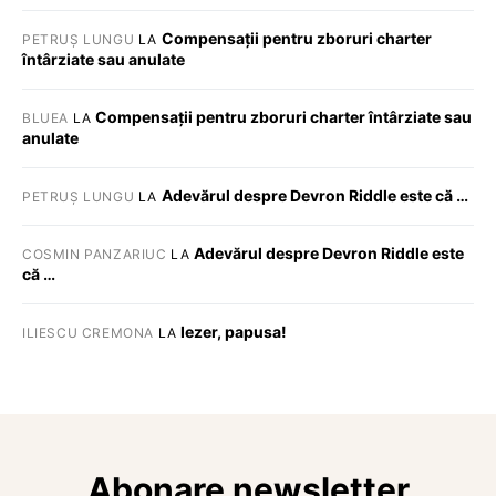
Compensații pentru zboruri charter
PETRUȘ LUNGU
LA
întârziate sau anulate
Compensații pentru zboruri charter întârziate sau
BLUEA
LA
anulate
Adevărul despre Devron Riddle este că …
PETRUȘ LUNGU
LA
Adevărul despre Devron Riddle este
COSMIN PANZARIUC
LA
că …
Iezer, papusa!
ILIESCU CREMONA
LA
Abonare newsletter