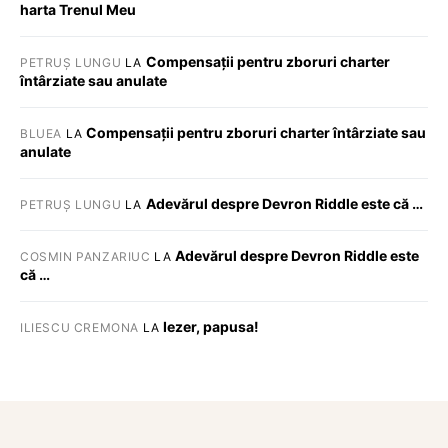
harta Trenul Meu
Compensații pentru zboruri charter
PETRUȘ LUNGU
LA
întârziate sau anulate
Compensații pentru zboruri charter întârziate sau
BLUEA
LA
anulate
Adevărul despre Devron Riddle este că …
PETRUȘ LUNGU
LA
Adevărul despre Devron Riddle este
COSMIN PANZARIUC
LA
că …
Iezer, papusa!
ILIESCU CREMONA
LA