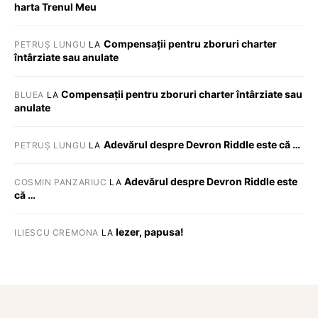
harta Trenul Meu
Compensații pentru zboruri charter
PETRUȘ LUNGU
LA
întârziate sau anulate
Compensații pentru zboruri charter întârziate sau
BLUEA
LA
anulate
Adevărul despre Devron Riddle este că …
PETRUȘ LUNGU
LA
Adevărul despre Devron Riddle este
COSMIN PANZARIUC
LA
că …
Iezer, papusa!
ILIESCU CREMONA
LA