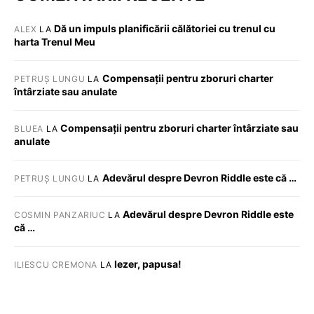
Dă un impuls planificării călătoriei cu trenul cu
ALEX
LA
harta Trenul Meu
Compensații pentru zboruri charter
PETRUȘ LUNGU
LA
întârziate sau anulate
Compensații pentru zboruri charter întârziate sau
BLUEA
LA
anulate
Adevărul despre Devron Riddle este că …
PETRUȘ LUNGU
LA
Adevărul despre Devron Riddle este
COSMIN PANZARIUC
LA
că …
Iezer, papusa!
ILIESCU CREMONA
LA