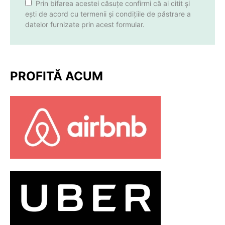
Prin bifarea acestei căsuțe confirmi că ai citit și
ești de acord cu termenii și condițiile de păstrare a
datelor furnizate prin acest formular.
PROFITĂ ACUM