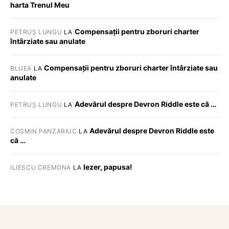
harta Trenul Meu
Compensații pentru zboruri charter
PETRUȘ LUNGU
LA
întârziate sau anulate
Compensații pentru zboruri charter întârziate sau
BLUEA
LA
anulate
Adevărul despre Devron Riddle este că …
PETRUȘ LUNGU
LA
Adevărul despre Devron Riddle este
COSMIN PANZARIUC
LA
că …
Iezer, papusa!
ILIESCU CREMONA
LA