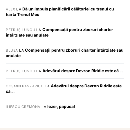
Dă un impuls planificării călătoriei cu trenul cu
ALEX
LA
harta Trenul Meu
Compensații pentru zboruri charter
PETRUȘ LUNGU
LA
întârziate sau anulate
Compensații pentru zboruri charter întârziate sau
BLUEA
LA
anulate
Adevărul despre Devron Riddle este că …
PETRUȘ LUNGU
LA
Adevărul despre Devron Riddle este
COSMIN PANZARIUC
LA
că …
Iezer, papusa!
ILIESCU CREMONA
LA