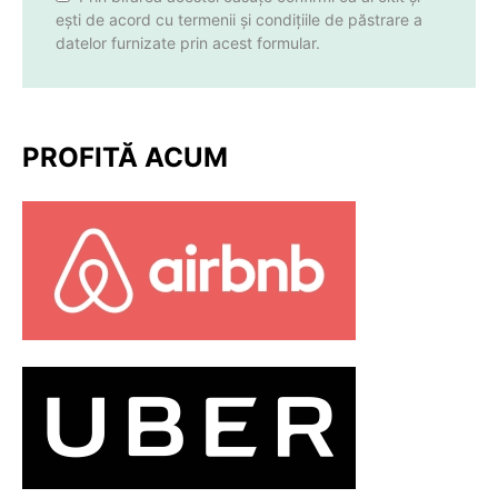
ești de acord cu termenii și condițiile de păstrare a
datelor furnizate prin acest formular.
PROFITĂ ACUM