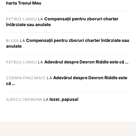
harta Trenul Meu
Compensații pentru zboruri charter
PETRUȘ LUNGU
LA
întârziate sau anulate
Compensații pentru zboruri charter întârziate sau
BLUEA
LA
anulate
Adevărul despre Devron Riddle este că …
PETRUȘ LUNGU
LA
Adevărul despre Devron Riddle este
COSMIN PANZARIUC
LA
că …
Iezer, papusa!
ILIESCU CREMONA
LA