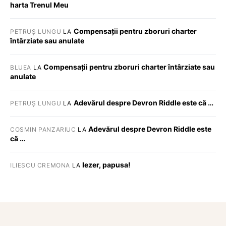
harta Trenul Meu
Compensații pentru zboruri charter
PETRUȘ LUNGU
LA
întârziate sau anulate
Compensații pentru zboruri charter întârziate sau
BLUEA
LA
anulate
Adevărul despre Devron Riddle este că …
PETRUȘ LUNGU
LA
Adevărul despre Devron Riddle este
COSMIN PANZARIUC
LA
că …
Iezer, papusa!
ILIESCU CREMONA
LA